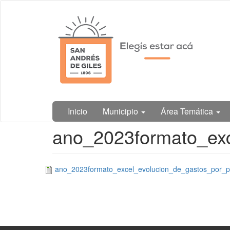
Ir
Municipalidad
al
de San
contenido
Andrés de
principal
Giles
Inicio
Municipio
Área Temática
Contenido
ano_2023formato_exc
principal
ano_2023formato_excel_evolucion_de_gastos_por_pr