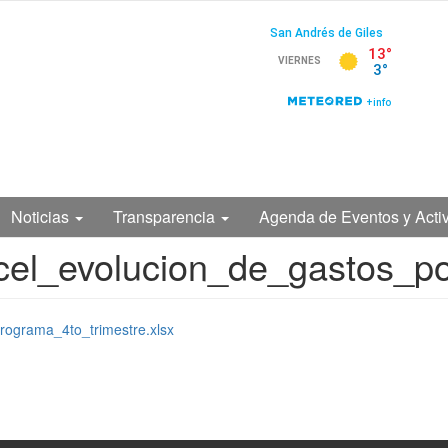
Noticias
Transparencia
Agenda de Eventos y Acti
el_evolucion_de_gastos_por
ograma_4to_trimestre.xlsx