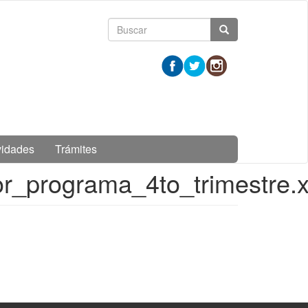
Formulario
Buscar
de
búsqueda
vidades
Trámites
_programa_4to_trimestre.x