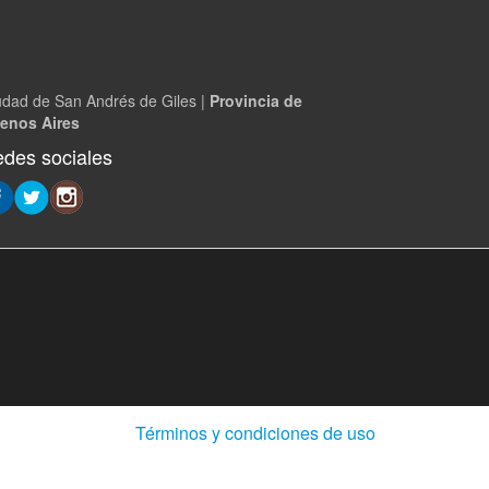
udad de San Andrés de Giles |
Provincia de
enos Aires
des sociales
(Abre
Términos y condiciones de uso
en
ventana