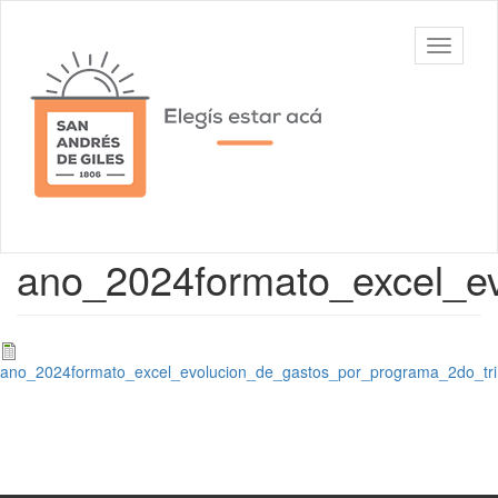
Ir
al
Municipalidad
Mostrar/
contenido
de San
barra
principal
Andrés de
de
Giles
navegac
Contenido
ano_2024formato_excel_ev
principal
ano_2024formato_excel_evolucion_de_gastos_por_programa_2do_trim