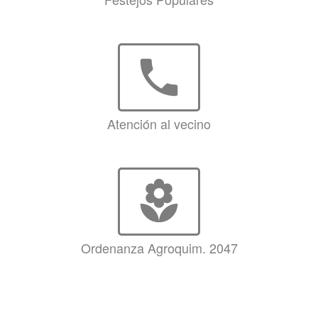
phone
Atención al vecino
local_florist
Ordenanza Agroquim. 2047